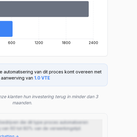
600
1200
1800
2400
e automatisering van dit proces komt overeen met
 aanwerving van
1.0
VTE
ze klanten hun investering terug in minder dan 3
maanden.
 bedrijven die dit type proces automatiseren
van 60 tot 80% van de verwerkingstijd.
chatting
→