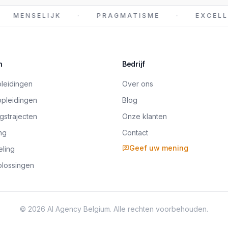
MENSELIJK
·
PRAGMATISME
·
EXCELLE
n
Bedrijf
leidingen
Over ons
opleidingen
Blog
gstrajecten
Onze klanten
ng
Contact
Geef uw mening
eling
lossingen
© 2026 AI Agency Belgium. Alle rechten voorbehouden.