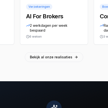
Verzekeringen
Boe
AI For Brokers
Co
2 werkdagen per week
Ra
bespaard
da
6 weken
3 
Bekijk al onze realisaties