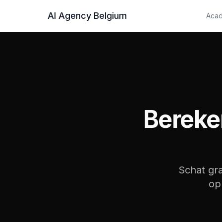
AI Agency Belgium
Aca
Open opleidingen
Sessies op vaste data, in
Bedrijfsopleidingen
Privéopleiding voor uw 
Opleidingstrajecten
Gestructureerde trajecte
Bereke
Alle opleidingen
Overzicht van ons aanb
Schat gra
op