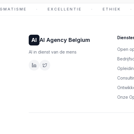
GMATISME
·
EXCELLENTIE
·
ETHIEK
·
Dienste
AI
AI Agency Belgium
Open op
AI in dienst van de mens
Bedrijfs
Opleidin
Consulti
Ontwikk
Onze Op