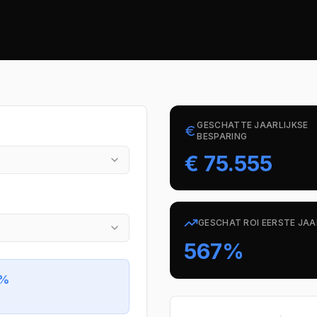
GESCHATTE JAARLIJKSE
BESPARING
€ 75.555
GESCHAT ROI EERSTE JAA
567
%
%