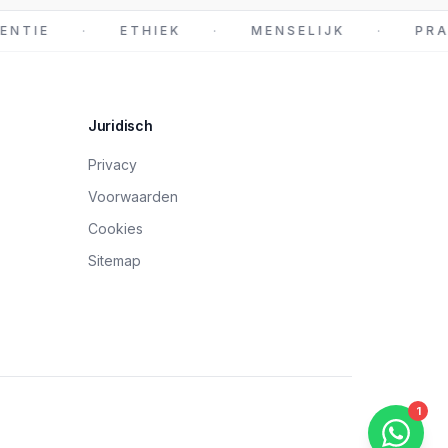
NTIE
·
ETHIEK
·
MENSELIJK
·
PRA
Juridisch
Privacy
Voorwaarden
Cookies
Sitemap
Sitemap-index
robots.txt (richtlijnen)
1