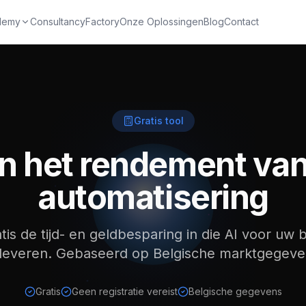
demy
Consultancy
Factory
Onze Oplossingen
Blog
Contact
dividuele inschrijving
team
Gratis tool
★ -15%
n met certificaat
n het rendement van
automatisering
od
tis de tijd- en geldbesparing in die AI voor uw b
leveren. Gebaseerd op Belgische marktgegeve
Gratis
Geen registratie vereist
Belgische gegevens