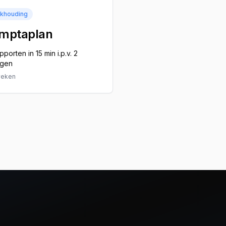
khouding
mptaplan
pporten in 15 min i.p.v. 2
gen
weken