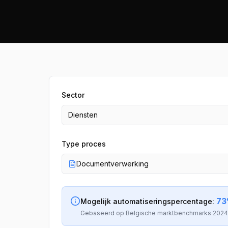
Sector
Diensten
Type proces
Documentverwerking
73
Mogelijk automatiseringspercentage
:
Gebaseerd op Belgische marktbenchmarks 2024