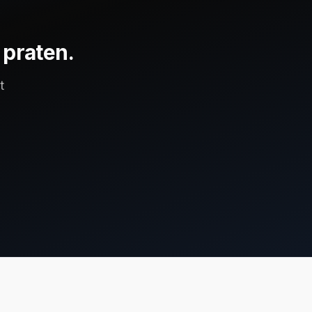
 praten.
t