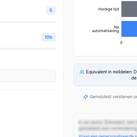
Huidige tijd
5
Na
automatisering
10
h
0
Equivalent in middelen
:
D
de
Gemiddeld verdienen on
In uw sector (Diensten) zien
gemiddeld een vermindering 
Vraag een gepersonaliseerde s