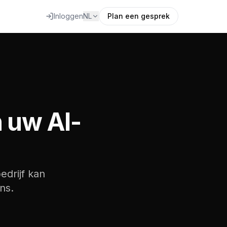
Inloggen
NL
Plan een gesprek
 uw AI-
edrijf kan
ns.