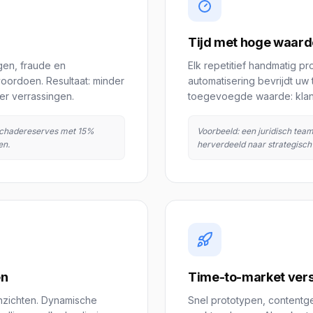
Tijd met hoge waard
ngen, fraude en
Elk repetitief handmatig pr
voordoen. Resultaat: minder
automatisering bevrijdt u
er verrassingen.
toegevoegde waarde: klantre
 schadereserves met 15%
Voorbeeld: een juridisch tea
en.
herverdeeld naar strategisch
en
Time-to-market vers
inzichten. Dynamische
Snel prototypen, contentg