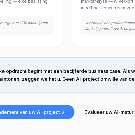
elling — elke beslissing
marktanalyse — AI verkort 
.
meetbaar concurrentievoo
 marge met 12% dankzij real-
Voorbeeld: een productlance
dankzij generatieve AI en g
lke opdracht begint met een becijferde business case. Als 
aantonen, zeggen we het u. Geen AI-project omwille van de
ndement van uw AI-project
Evalueer uw AI-maturit