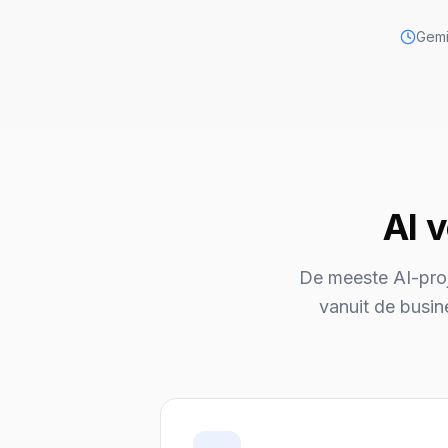
Gemi
AI v
De meeste AI-proj
vanuit de busin