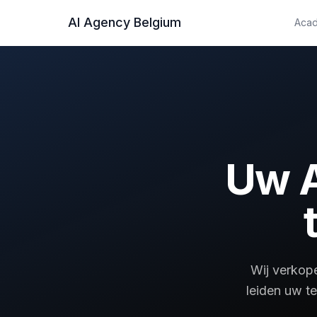
AI Agency Belgium
Aca
Open opleidingen
Sessies op vaste data, in
Bedrijfsopleidingen
Privéopleiding voor uw 
Opleidingstrajecten
Gestructureerde trajecte
Uw A
Alle opleidingen
Overzicht van ons aanb
Wij verkope
leiden uw t