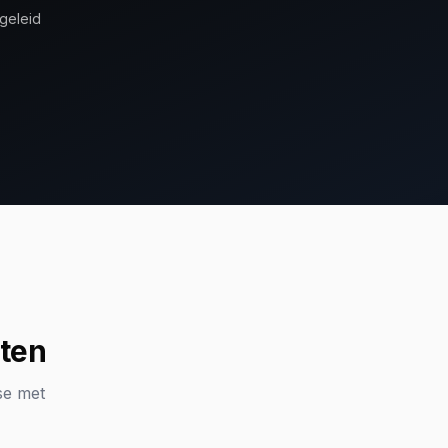
geleid
uten
se met