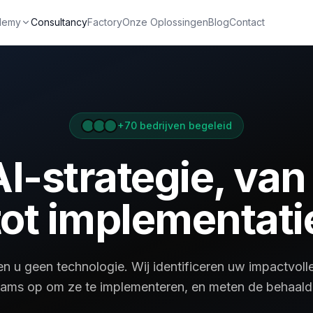
demy
Consultancy
Factory
Onze Oplossingen
Blog
Contact
dividuele inschrijving
team
+70 bedrijven begeleid
★ -15%
n met certificaat
I-strategie, van 
od
tot implementati
n u geen technologie. Wij identificeren uw impactvoll
eams op om ze te implementeren, en meten de behaalde