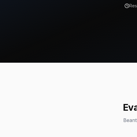
Res
Eva
Beant