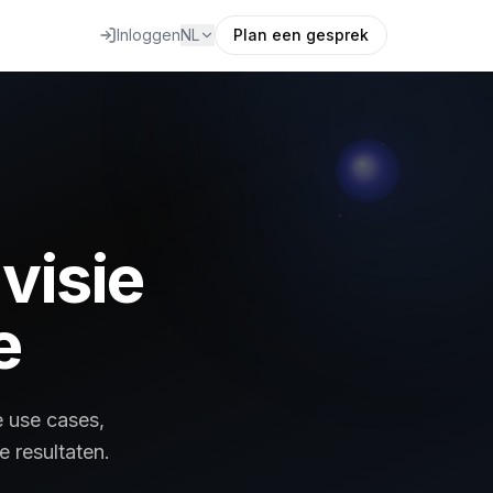
Inloggen
NL
Plan een gesprek
visie
e
e use cases,
 resultaten.