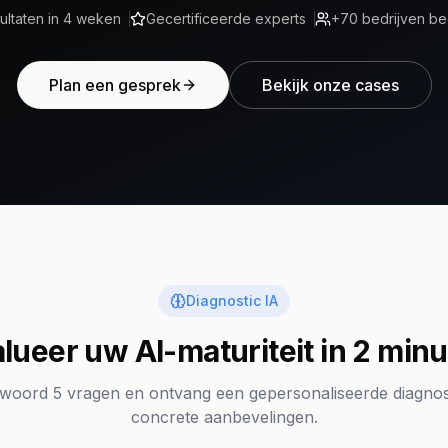
ultaten in 4 weken
Gecertificeerde experts
+70 bedrijven be
Plan een gesprek
Bekijk onze cases
Diagnostic IA
lueer uw AI-maturiteit in 2 min
woord 5 vragen en ontvang een gepersonaliseerde diagno
concrete aanbevelingen.